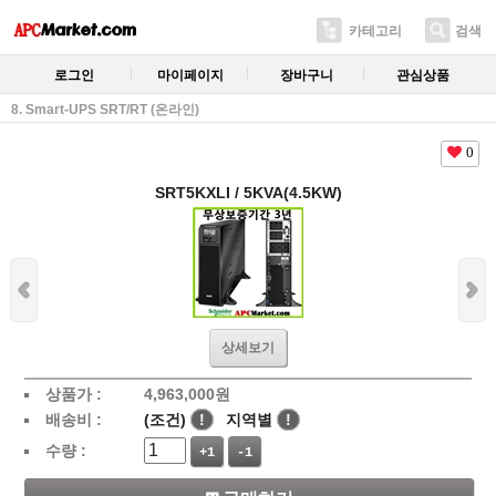
카테고리
검색
로그인
마이페이지
장바구니
관심상품
8. Smart-UPS SRT/RT (온라인)
0
SRT5KXLI / 5KVA(4.5KW)
상세보기
상품가 :
4,963,000
원
배송비 :
(조건)
!
지역별
!
수량 :
+1
-1