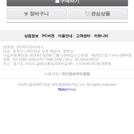
구매하기
장바구니
관심상품
상점정보
PC버젼
이용안내
고객센터
커뮤니티
상호명 : (주)우리유피에스
대표 : 문헌선 | 개인정보 보호 책임자 : 문헌선
사업자등록번호 :653-81-02887 | 통신판매업신고번호 : 제2022-경기구리-0964호
전화 : 02-3296-1588,070-7098-1588 | 팩스 : 02-6918-6570
주소 : 경기도 구리시 갈매순환로204번길 65 , 스마트벤처타워 608호
이용약관
|
개인정보처리방침
ⓒAPC총판APC전문 APCMARKET입니다. All rights reserved.
Make
Shop