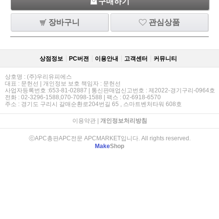
구매하기
장바구니
관심상품
상점정보
PC버젼
이용안내
고객센터
커뮤니티
상호명 : (주)우리유피에스
대표 : 문헌선 | 개인정보 보호 책임자 : 문헌선
사업자등록번호 :653-81-02887 | 통신판매업신고번호 : 제2022-경기구리-0964호
전화 : 02-3296-1588,070-7098-1588 | 팩스 : 02-6918-6570
주소 : 경기도 구리시 갈매순환로204번길 65 , 스마트벤처타워 608호
이용약관
|
개인정보처리방침
ⓒAPC총판APC전문 APCMARKET입니다. All rights reserved.
Make
Shop