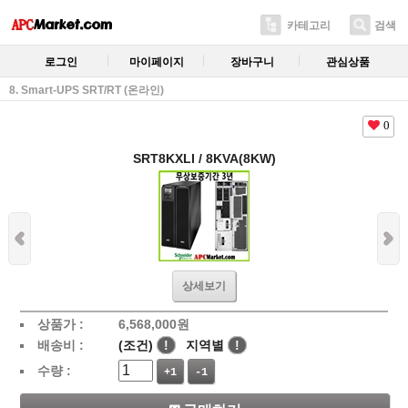
카테고리
검색
로그인
마이페이지
장바구니
관심상품
8. Smart-UPS SRT/RT (온라인)
0
SRT8KXLI / 8KVA(8KW)
상세보기
상품가 :
6,568,000
원
배송비 :
(조건)
!
지역별
!
수량 :
+1
-1