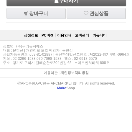
구매하기
장바구니
관심상품
상점정보
PC버젼
이용안내
고객센터
커뮤니티
상호명 : (주)우리유피에스
대표 : 문헌선 | 개인정보 보호 책임자 : 문헌선
사업자등록번호 :653-81-02887 | 통신판매업신고번호 : 제2022-경기구리-0964호
전화 : 02-3296-1588,070-7098-1588 | 팩스 : 02-6918-6570
주소 : 경기도 구리시 갈매순환로204번길 65 , 스마트벤처타워 608호
이용약관
|
개인정보처리방침
ⓒAPC총판APC전문 APCMARKET입니다. All rights reserved.
Make
Shop