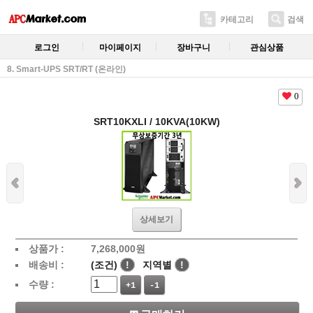
카테고리
검색
로그인
마이페이지
장바구니
관심상품
8. Smart-UPS SRT/RT (온라인)
0
SRT10KXLI / 10KVA(10KW)
상세보기
상품가 :
7,268,000
원
배송비 :
(조건)
!
지역별
!
수량 :
+1
-1