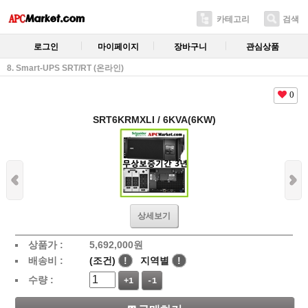
카테고리
검색
로그인
마이페이지
장바구니
관심상품
8. Smart-UPS SRT/RT (온라인)
0
SRT6KRMXLI / 6KVA(6KW)
상세보기
상품가 :
5,692,000
원
배송비 :
(조건)
!
지역별
!
수량 :
+1
-1