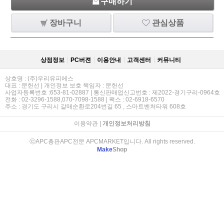
구매하기
장바구니
관심상품
상점정보
PC버젼
이용안내
고객센터
커뮤니티
상호명 : (주)우리유피에스
대표 : 문헌선 | 개인정보 보호 책임자 : 문헌선
사업자등록번호 :653-81-02887 | 통신판매업신고번호 : 제2022-경기구리-0964호
전화 : 02-3296-1588,070-7098-1588 | 팩스 : 02-6918-6570
주소 : 경기도 구리시 갈매순환로204번길 65 , 스마트벤처타워 608호
이용약관
|
개인정보처리방침
ⓒAPC총판APC전문 APCMARKET입니다. All rights reserved.
Make
Shop