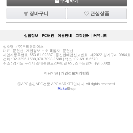
구매하기
장바구니
관심상품
상점정보
PC버젼
이용안내
고객센터
커뮤니티
상호명 : (주)우리유피에스
대표 : 문헌선 | 개인정보 보호 책임자 : 문헌선
사업자등록번호 :653-81-02887 | 통신판매업신고번호 : 제2022-경기구리-0964호
전화 : 02-3296-1588,070-7098-1588 | 팩스 : 02-6918-6570
주소 : 경기도 구리시 갈매순환로204번길 65 , 스마트벤처타워 608호
이용약관
|
개인정보처리방침
ⓒAPC총판APC전문 APCMARKET입니다. All rights reserved.
Make
Shop