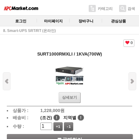
카테고리
검색
로그인
마이페이지
장바구니
관심상품
8. Smart-UPS SRT/RT (온라인)
0
SURT1000RMXLI / 1KVA(700W)
상세보기
상품가 :
1,228,000
원
배송비 :
(조건)
!
지역별
!
수량 :
+1
-1