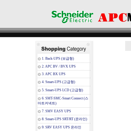
1. Back-UPS (보급형)
2. APC BV / BVX UPS
3. APC BX UPS
4. Smart-UPS (고급형)
5. Smart-UPS LCD (고급형)
6. SMT-SMC-Smart Connect (스
마트커넥트)
7. SMV EASY UPS
8. Smart-UPS SRT/RT (온라인)
9. SRV EASY UPS 온라인