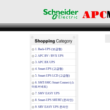
1. Back-UPS (보급형)
2. APC BV / BVX UPS
3. APC BX UPS
4. Smart-UPS (고급형)
5. Smart-UPS LCD (고급형)
6. SMT-SMC-Smart Connect (스
마트커넥트)
7. SMV EASY UPS
8. Smart-UPS SRT/RT (온라인)
9. SRV EASY UPS 온라인