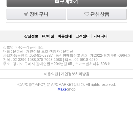
구매하기
장바구니
관심상품
상점정보
PC버젼
이용안내
고객센터
커뮤니티
상호명 : (주)우리유피에스
대표 : 문헌선 | 개인정보 보호 책임자 : 문헌선
사업자등록번호 :653-81-02887 | 통신판매업신고번호 : 제2022-경기구리-0964호
전화 : 02-3296-1588,070-7098-1588 | 팩스 : 02-6918-6570
주소 : 경기도 구리시 갈매순환로204번길 65 , 스마트벤처타워 608호
이용약관
|
개인정보처리방침
ⓒAPC총판APC전문 APCMARKET입니다. All rights reserved.
Make
Shop