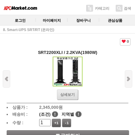
카테고리
검색
로그인
마이페이지
장바구니
관심상품
8. Smart-UPS SRT/RT (온라인)
0
SRT2200XLI / 2.2KVA(1980W)
상세보기
상품가 :
2,345,000
원
배송비 :
(조건)
!
지역별
!
수량 :
+1
-1