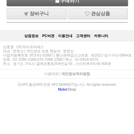
구매하기
장바구니
관심상품
상점정보
PC버젼
이용안내
고객센터
커뮤니티
상호명 : (주)우리유피에스
대표 : 문헌선 | 개인정보 보호 책임자 : 문헌선
사업자등록번호 :653-81-02887 | 통신판매업신고번호 : 제2022-경기구리-0964호
전화 : 02-3296-1588,070-7098-1588 | 팩스 : 02-6918-6570
주소 : 경기도 구리시 갈매순환로204번길 65 , 스마트벤처타워 608호
이용약관
|
개인정보처리방침
ⓒAPC총판APC전문 APCMARKET입니다. All rights reserved.
Make
Shop