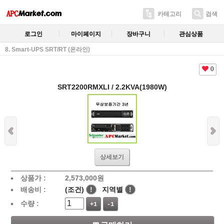
카테고리
검색
로그인
마이페이지
장바구니
관심상품
8. Smart-UPS SRT/RT (온라인)
0
SRT2200RMXLI / 2.2KVA(1980W)
상세보기
상품가 :
2,573,000
원
배송비 :
(조건)
!
지역별
!
수량 :
+1
-1