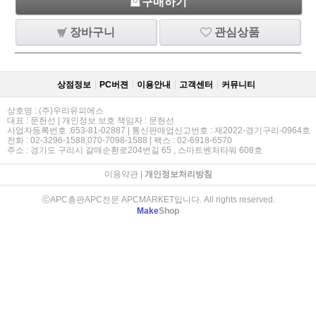
구매하기
장바구니
관심상품
상점정보
PC버젼
이용안내
고객센터
커뮤니티
상호명 : (주)우리유피에스
대표 : 문헌선 | 개인정보 보호 책임자 : 문헌선
사업자등록번호 :653-81-02887 | 통신판매업신고번호 : 제2022-경기구리-0964호
전화 : 02-3296-1588,070-7098-1588 | 팩스 : 02-6918-6570
주소 : 경기도 구리시 갈매순환로204번길 65 , 스마트벤처타워 608호
이용약관
|
개인정보처리방침
ⓒAPC총판APC전문 APCMARKET입니다. All rights reserved.
Make
Shop