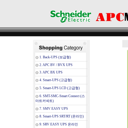
1. Back-UPS (보급형)
2. APC BV / BVX UPS
3. APC BX UPS
4. Smart-UPS (고급형)
5. Smart-UPS LCD (고급형)
6. SMT-SMC-Smart Connect (스
마트커넥트)
7. SMV EASY UPS
8. Smart-UPS SRT/RT (온라인)
9. SRV EASY UPS 온라인