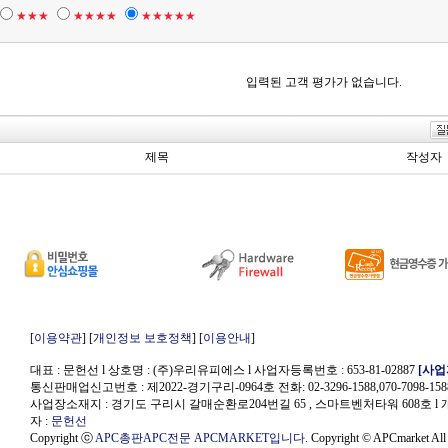
★★★
★★★★
★★★★★
입력된 고객 평가가 없습니다.
제목
작성자
[
이용약관
] [
개인정보 보호정책
] [
이용안내
]
대표 : 문헌선 l 상호명 : (주)우리유피에스 l 사업자등록번호 : 653-81-02887
[사
통신판매업신고번호 : 제2022-경기구리-0964호 전화: 02-3296-1588,070-7098-158
사업장소재지 : 경기도 구리시 갈매순환로204번길 65 , 스마트벤처타워 608호
l
자 :
문헌선
Copyright ⓒ
APC총판APC전문 APCMARKET입니다.
Copyright © APCmarket All 