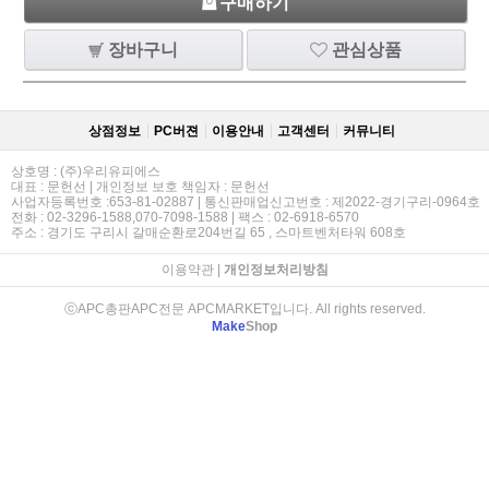
구매하기
장바구니
관심상품
상점정보
PC버젼
이용안내
고객센터
커뮤니티
상호명 : (주)우리유피에스
대표 : 문헌선 | 개인정보 보호 책임자 : 문헌선
사업자등록번호 :653-81-02887 | 통신판매업신고번호 : 제2022-경기구리-0964호
전화 : 02-3296-1588,070-7098-1588 | 팩스 : 02-6918-6570
주소 : 경기도 구리시 갈매순환로204번길 65 , 스마트벤처타워 608호
이용약관
|
개인정보처리방침
ⓒAPC총판APC전문 APCMARKET입니다. All rights reserved.
Make
Shop