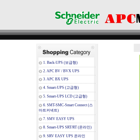
1. Back-UPS (보급형)
2. APC BV / BVX UPS
3. APC BX UPS
4. Smart-UPS (고급형)
5. Smart-UPS LCD (고급형)
6. SMT-SMC-Smart Connect (스
마트커넥트)
7. SMV EASY UPS
8. Smart-UPS SRT/RT (온라인)
9. SRV EASY UPS 온라인