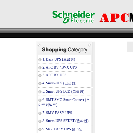
1. Back-UPS (보급형)
2. APC BV / BVX UPS
3. APC BX UPS
4. Smart-UPS (고급형)
5. Smart-UPS LCD (고급형)
6. SMT-SMC-Smart Connect (스
마트커넥트)
7. SMV EASY UPS
8. Smart-UPS SRT/RT (온라인)
9. SRV EASY UPS 온라인