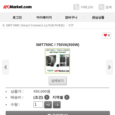
카테고리
검색
로그인
마이페이지
장바구니
관심상품
6. SMT-SMC-Smart Connect (스마트커넥트)
C/T
0
SMT750IC / 750VA(500W)
상세보기
상품가 :
450,000
원
배송비 :
(조건)
!
지역별
!
수량 :
+1
-1