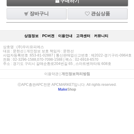
구매하기
장바구니
관심상품
상점정보
PC버젼
이용안내
고객센터
커뮤니티
상호명 : (주)우리유피에스
대표 : 문헌선 | 개인정보 보호 책임자 : 문헌선
사업자등록번호 :653-81-02887 | 통신판매업신고번호 : 제2022-경기구리-0964호
전화 : 02-3296-1588,070-7098-1588 | 팩스 : 02-6918-6570
주소 : 경기도 구리시 갈매순환로204번길 65 , 스마트벤처타워 608호
이용약관
|
개인정보처리방침
ⓒAPC총판APC전문 APCMARKET입니다. All rights reserved.
Make
Shop