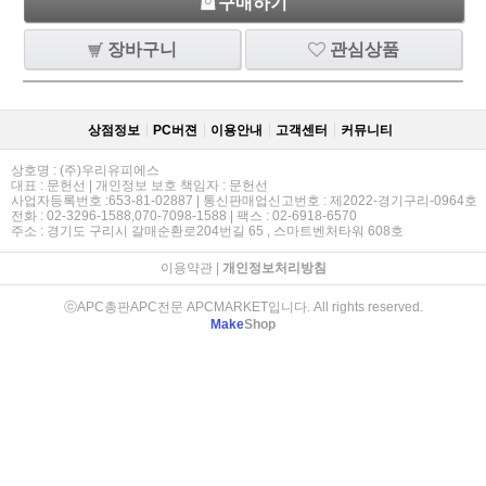
구매하기
장바구니
관심상품
상점정보
PC버젼
이용안내
고객센터
커뮤니티
상호명 : (주)우리유피에스
대표 : 문헌선 | 개인정보 보호 책임자 : 문헌선
사업자등록번호 :653-81-02887 | 통신판매업신고번호 : 제2022-경기구리-0964호
전화 : 02-3296-1588,070-7098-1588 | 팩스 : 02-6918-6570
주소 : 경기도 구리시 갈매순환로204번길 65 , 스마트벤처타워 608호
이용약관
|
개인정보처리방침
ⓒAPC총판APC전문 APCMARKET입니다. All rights reserved.
Make
Shop