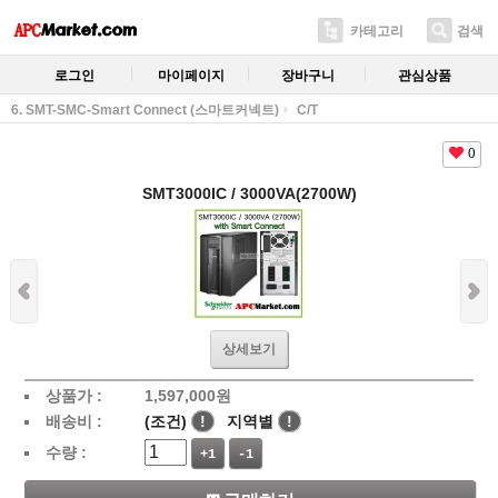
카테고리
검색
로그인
마이페이지
장바구니
관심상품
6. SMT-SMC-Smart Connect (스마트커넥트)
C/T
0
SMT3000IC / 3000VA(2700W)
상세보기
상품가 :
1,597,000
원
배송비 :
(조건)
!
지역별
!
수량 :
+1
-1