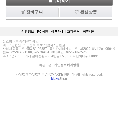
구매하기
장바구니
관심상품
상점정보
PC버젼
이용안내
고객센터
커뮤니티
상호명 : (주)우리유피에스
대표 : 문헌선 | 개인정보 보호 책임자 : 문헌선
사업자등록번호 :653-81-02887 | 통신판매업신고번호 : 제2022-경기구리-0964호
전화 : 02-3296-1588,070-7098-1588 | 팩스 : 02-6918-6570
주소 : 경기도 구리시 갈매순환로204번길 65 , 스마트벤처타워 608호
이용약관
|
개인정보처리방침
ⓒAPC총판APC전문 APCMARKET입니다. All rights reserved.
Make
Shop