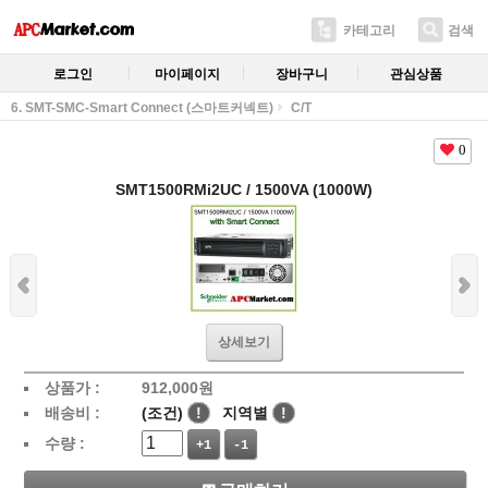
카테고리
검색
로그인
마이페이지
장바구니
관심상품
6. SMT-SMC-Smart Connect (스마트커넥트)
C/T
0
SMT1500RMi2UC / 1500VA (1000W)
상세보기
상품가 :
912,000
원
배송비 :
(조건)
!
지역별
!
수량 :
+1
-1