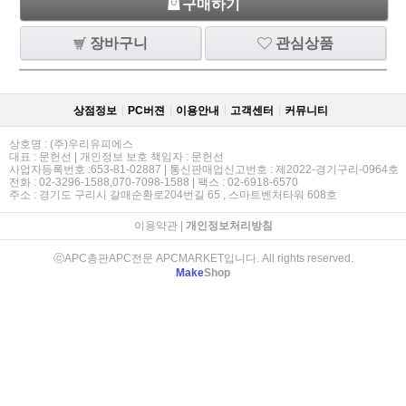
구매하기
장바구니
관심상품
상점정보
PC버젼
이용안내
고객센터
커뮤니티
상호명 : (주)우리유피에스
대표 : 문헌선 | 개인정보 보호 책임자 : 문헌선
사업자등록번호 :653-81-02887 | 통신판매업신고번호 : 제2022-경기구리-0964호
전화 : 02-3296-1588,070-7098-1588 | 팩스 : 02-6918-6570
주소 : 경기도 구리시 갈매순환로204번길 65 , 스마트벤처타워 608호
이용약관
|
개인정보처리방침
ⓒAPC총판APC전문 APCMARKET입니다. All rights reserved.
Make
Shop