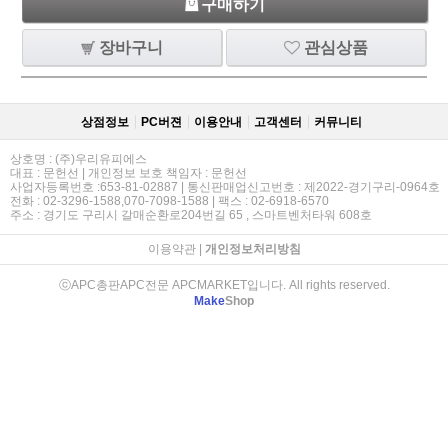
구매하기
장바구니
관심상품
상점정보
PC버젼
이용안내
고객센터
커뮤니티
상호명 : (주)우리유피에스
대표 : 문헌선 | 개인정보 보호 책임자 : 문헌선
사업자등록번호 :653-81-02887 | 통신판매업신고번호 : 제2022-경기구리-0964호
전화 : 02-3296-1588,070-7098-1588 | 팩스 : 02-6918-6570
주소 : 경기도 구리시 갈매순환로204번길 65 , 스마트벤처타워 608호
이용약관
|
개인정보처리방침
ⓒAPC총판APC전문 APCMARKET입니다. All rights reserved.
Make
Shop