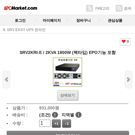
카테고리
검색
로그인
마이페이지
장바구니
관심상품
9. SRV EASY UPS 온라인
0
SRV2KRI-E / 2KVA 1800W (랙타입) EPO기능 포함
상세보기
상품가 :
931,000
원
배송비 :
(조건)
!
지역별
!
수량 :
+1
-1