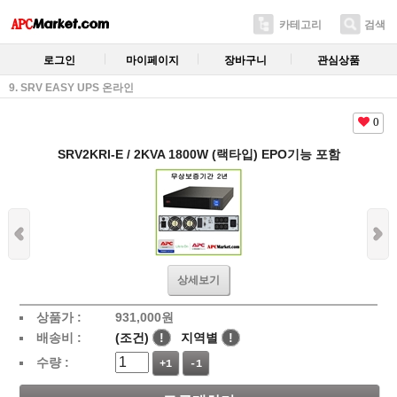
카테고리
검색
로그인
마이페이지
장바구니
관심상품
9. SRV EASY UPS 온라인
0
SRV2KRI-E / 2KVA 1800W (랙타입) EPO기능 포함
상세보기
상품가 :
931,000
원
배송비 :
(조건)
!
지역별
!
수량 :
+1
-1