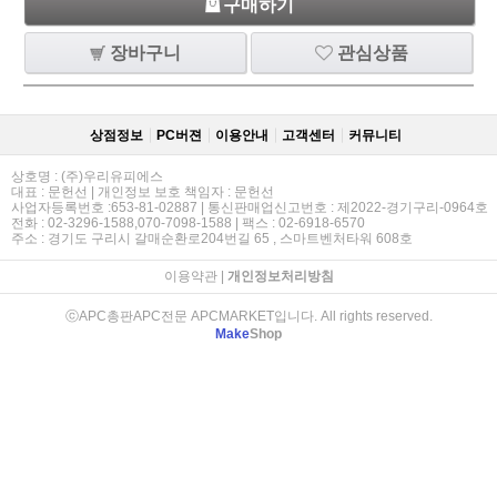
구매하기
장바구니
관심상품
상점정보
PC버젼
이용안내
고객센터
커뮤니티
상호명 : (주)우리유피에스
대표 : 문헌선 | 개인정보 보호 책임자 : 문헌선
사업자등록번호 :653-81-02887 | 통신판매업신고번호 : 제2022-경기구리-0964호
전화 : 02-3296-1588,070-7098-1588 | 팩스 : 02-6918-6570
주소 : 경기도 구리시 갈매순환로204번길 65 , 스마트벤처타워 608호
이용약관
|
개인정보처리방침
ⓒAPC총판APC전문 APCMARKET입니다. All rights reserved.
Make
Shop