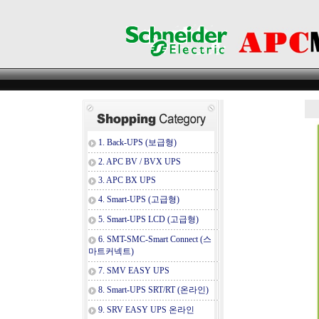
1. Back-UPS (보급형)
2. APC BV / BVX UPS
3. APC BX UPS
4. Smart-UPS (고급형)
5. Smart-UPS LCD (고급형)
6. SMT-SMC-Smart Connect (스
마트커넥트)
7. SMV EASY UPS
8. Smart-UPS SRT/RT (온라인)
9. SRV EASY UPS 온라인