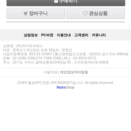
구매하기
장바구니
관심상품
상점정보
PC버젼
이용안내
고객센터
커뮤니티
상호명 : (주)우리유피에스
대표 : 문헌선 | 개인정보 보호 책임자 : 문헌선
사업자등록번호 :653-81-02887 | 통신판매업신고번호 : 제2022-경기구리-0964호
전화 : 02-3296-1588,070-7098-1588 | 팩스 : 02-6918-6570
주소 : 경기도 구리시 갈매순환로204번길 65 , 스마트벤처타워 608호
이용약관
|
개인정보처리방침
ⓒAPC총판APC전문 APCMARKET입니다. All rights reserved.
Make
Shop