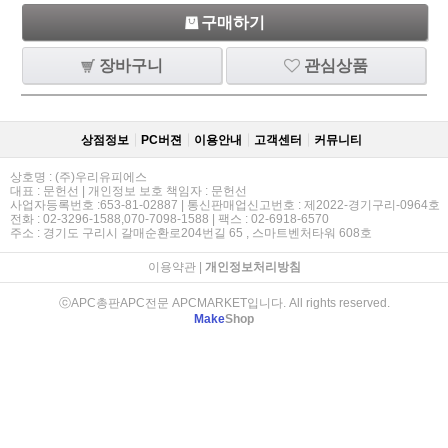
구매하기
장바구니
관심상품
상점정보
PC버젼
이용안내
고객센터
커뮤니티
상호명 : (주)우리유피에스
대표 : 문헌선 | 개인정보 보호 책임자 : 문헌선
사업자등록번호 :653-81-02887 | 통신판매업신고번호 : 제2022-경기구리-0964호
전화 : 02-3296-1588,070-7098-1588 | 팩스 : 02-6918-6570
주소 : 경기도 구리시 갈매순환로204번길 65 , 스마트벤처타워 608호
이용약관
|
개인정보처리방침
ⓒAPC총판APC전문 APCMARKET입니다. All rights reserved.
Make
Shop