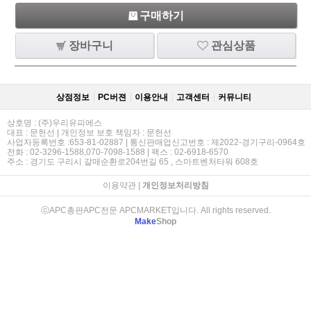
구매하기
장바구니
관심상품
상점정보
PC버젼
이용안내
고객센터
커뮤니티
상호명 : (주)우리유피에스
대표 : 문헌선 | 개인정보 보호 책임자 : 문헌선
사업자등록번호 :653-81-02887 | 통신판매업신고번호 : 제2022-경기구리-0964호
전화 : 02-3296-1588,070-7098-1588 | 팩스 : 02-6918-6570
주소 : 경기도 구리시 갈매순환로204번길 65 , 스마트벤처타워 608호
이용약관
|
개인정보처리방침
ⓒAPC총판APC전문 APCMARKET입니다. All rights reserved.
Make
Shop