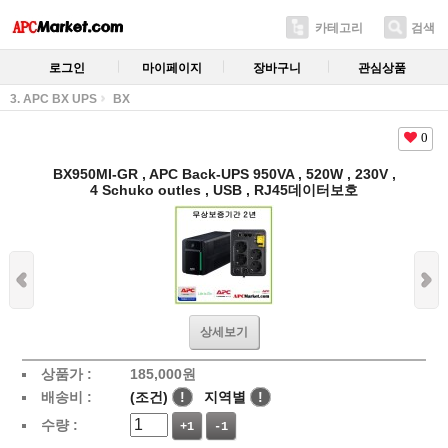
카테고리
검색
로그인
마이페이지
장바구니
관심상품
3. APC BX UPS
BX
0
BX950MI-GR , APC Back-UPS 950VA , 520W , 230V ,
4 Schuko outles , USB , RJ45데이터보호
상세보기
상품가 :
185,000
원
배송비 :
(조건)
!
지역별
!
수량 :
+1
-1