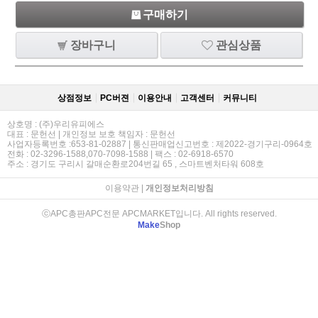
구매하기
장바구니
관심상품
상점정보
PC버젼
이용안내
고객센터
커뮤니티
상호명 : (주)우리유피에스
대표 : 문헌선 | 개인정보 보호 책임자 : 문헌선
사업자등록번호 :653-81-02887 | 통신판매업신고번호 : 제2022-경기구리-0964호
전화 : 02-3296-1588,070-7098-1588 | 팩스 : 02-6918-6570
주소 : 경기도 구리시 갈매순환로204번길 65 , 스마트벤처타워 608호
이용약관
|
개인정보처리방침
ⓒAPC총판APC전문 APCMARKET입니다. All rights reserved.
Make
Shop