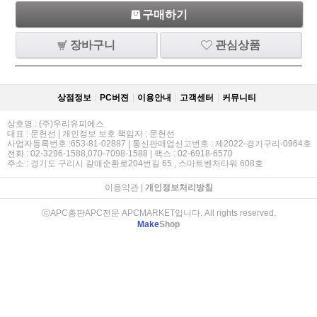
구매하기
장바구니
관심상품
상점정보
PC버젼
이용안내
고객센터
커뮤니티
상호명 : (주)우리유피에스
대표 : 문헌선 | 개인정보 보호 책임자 : 문헌선
사업자등록번호 :653-81-02887 | 통신판매업신고번호 : 제2022-경기구리-0964호
전화 : 02-3296-1588,070-7098-1588 | 팩스 : 02-6918-6570
주소 : 경기도 구리시 갈매순환로204번길 65 , 스마트벤처타워 608호
이용약관
|
개인정보처리방침
ⓒAPC총판APC전문 APCMARKET입니다. All rights reserved.
Make
Shop