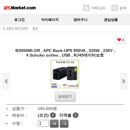
카테고리
검색
로그인
마이페이지
장바구니
관심상품
3. APC BX UPS
BX
0
BX950MI-GR , APC Back-UPS 950VA , 520W , 230V ,
4 Schuko outles , USB , RJ45데이터보호
상세보기
상품가 :
185,000
원
배송비 :
(조건)
!
지역별
!
수량 :
+1
-1