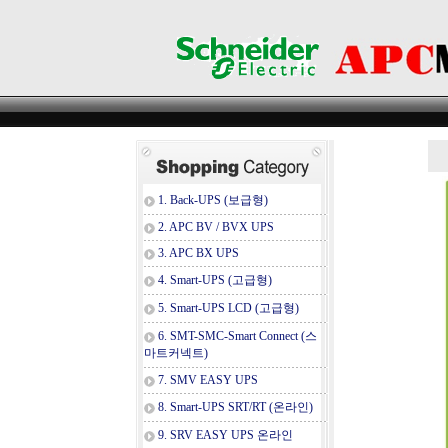
1. Back-UPS (보급형)
2. APC BV / BVX UPS
3. APC BX UPS
4. Smart-UPS (고급형)
5. Smart-UPS LCD (고급형)
6. SMT-SMC-Smart Connect (스
마트커넥트)
7. SMV EASY UPS
8. Smart-UPS SRT/RT (온라인)
9. SRV EASY UPS 온라인