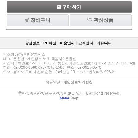
구매하기
장바구니
관심상품
상점정보
PC버젼
이용안내
고객센터
커뮤니티
상호명 : (주)우리유피에스
대표 : 문헌선 | 개인정보 보호 책임자 : 문헌선
사업자등록번호 :653-81-02887 | 통신판매업신고번호 : 제2022-경기구리-0964호
전화 : 02-3296-1588,070-7098-1588 | 팩스 : 02-6918-6570
주소 : 경기도 구리시 갈매순환로204번길 65 , 스마트벤처타워 608호
이용약관
|
개인정보처리방침
ⓒAPC총판APC전문 APCMARKET입니다. All rights reserved.
Make
Shop