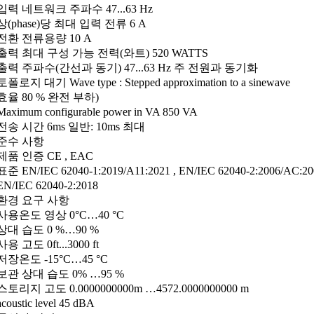
입력 네트워크 주파수 47...63 Hz
상(phase)당 최대 입력 전류 6 A
전환 전류용량 10 A
출력 최대 구성 가능 전력(와트) 520 WATTS
출력 주파수(간선과 동기) 47...63 Hz 주 전원과 동기화
토폴로지 대기 Wave type : Stepped approximation to a sinewave
효율 80 % 완전 부하)
Maximum configurable power in VA 850 VA
전송 시간 6ms 일반: 10ms 최대
준수 사항
제품 인증 CE , EAC
표준 EN/IEC 62040-1:2019/A11:2021 , EN/IEC 62040-2:2006/AC:20
EN/IEC 62040-2:2018
환경 요구 사항
사용온도 영상 0°C…40 °C
상대 습도 0 %…90 %
사용 고도 0ft...3000 ft
저장온도 -15°C…45 °C
보관 상대 습도 0% …95 %
스토리지 고도 0.0000000000m …4572.0000000000 m
acoustic level 45 dBA