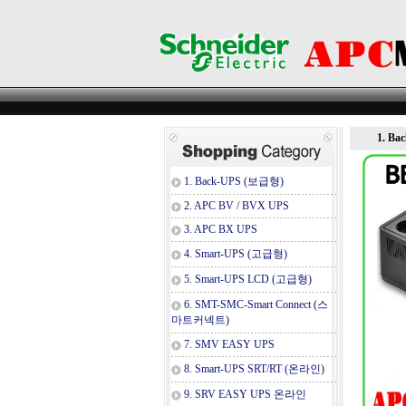
1. B
1. Back-UPS (보급형)
2. APC BV / BVX UPS
3. APC BX UPS
4. Smart-UPS (고급형)
5. Smart-UPS LCD (고급형)
6. SMT-SMC-Smart Connect (스
마트커넥트)
7. SMV EASY UPS
8. Smart-UPS SRT/RT (온라인)
9. SRV EASY UPS 온라인