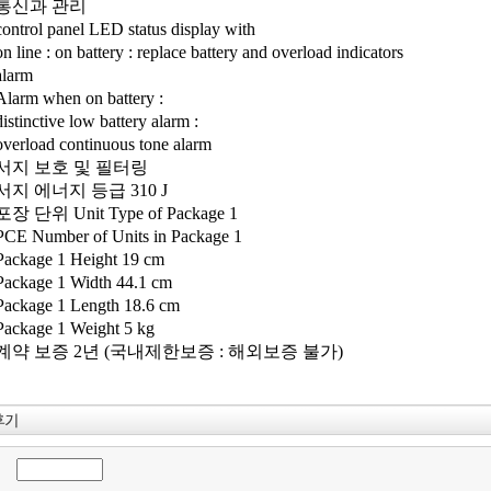
통신과 관리
control panel LED status display with
on line : on battery : replace battery and overload indicators
alarm
Alarm when on battery :
distinctive low battery alarm :
overload continuous tone alarm
서지 보호 및 필터링
서지 에너지 등급 310 J
포장 단위 Unit Type of Package 1
PCE Number of Units in Package 1
Package 1 Height 19 cm
Package 1 Width 44.1 cm
Package 1 Length 18.6 cm
Package 1 Weight 5 kg
계약 보증 2년 (국내제한보증 : 해외보증 불가)