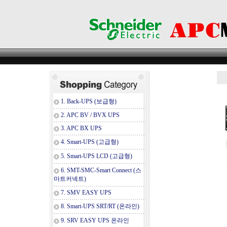
1. Back-UPS (보급형)
2. APC BV / BVX UPS
3. APC BX UPS
4. Smart-UPS (고급형)
5. Smart-UPS LCD (고급형)
6. SMT-SMC-Smart Connect (스
마트커넥트)
7. SMV EASY UPS
8. Smart-UPS SRT/RT (온라인)
9. SRV EASY UPS 온라인