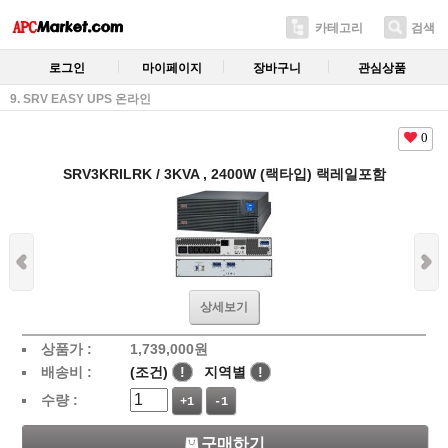
카테고리
검색
로그인
마이페이지
장바구니
관심상품
9. SRV EASY UPS 온라인
0
SRV3KRILRK / 3KVA , 2400W (랙타입) 랙레일포함
상세보기
상품가 :
1,739,000
원
배송비 :
(조건)
!
지역별
!
수량 :
+1
-1
구매하기