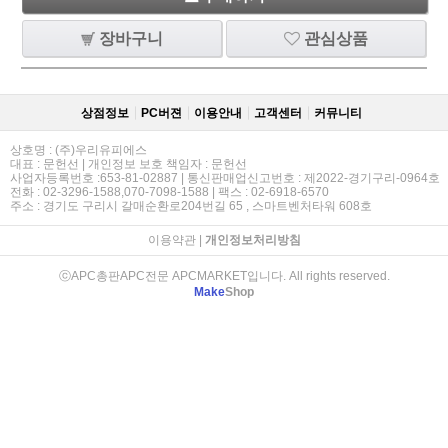
장바구니
관심상품
상점정보
PC버젼
이용안내
고객센터
커뮤니티
상호명 : (주)우리유피에스
대표 : 문헌선 | 개인정보 보호 책임자 : 문헌선
사업자등록번호 :653-81-02887 | 통신판매업신고번호 : 제2022-경기구리-0964호
전화 : 02-3296-1588,070-7098-1588 | 팩스 : 02-6918-6570
주소 : 경기도 구리시 갈매순환로204번길 65 , 스마트벤처타워 608호
이용약관
|
개인정보처리방침
ⓒAPC총판APC전문 APCMARKET입니다. All rights reserved.
Make
Shop