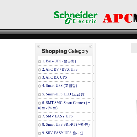
1. Back-UPS (보급형)
2. APC BV / BVX UPS
3. APC BX UPS
4. Smart-UPS (고급형)
5. Smart-UPS LCD (고급형)
6. SMT-SMC-Smart Connect (스
마트커넥트)
7. SMV EASY UPS
8. Smart-UPS SRT/RT (온라인)
9. SRV EASY UPS 온라인