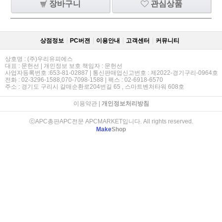
장바구니
관심상품
상점정보
PC버젼
이용안내
고객센터
커뮤니티
상호명 : (주)우리유피에스
대표 : 문헌선 | 개인정보 보호 책임자 : 문헌선
사업자등록번호 :653-81-02887 | 통신판매업신고번호 : 제2022-경기구리-0964호
전화 : 02-3296-1588,070-7098-1588 | 팩스 : 02-6918-6570
주소 : 경기도 구리시 갈매순환로204번길 65 , 스마트벤처타워 608호
이용약관
|
개인정보처리방침
ⓒAPC총판APC전문 APCMARKET입니다. All rights reserved.
Make
Shop