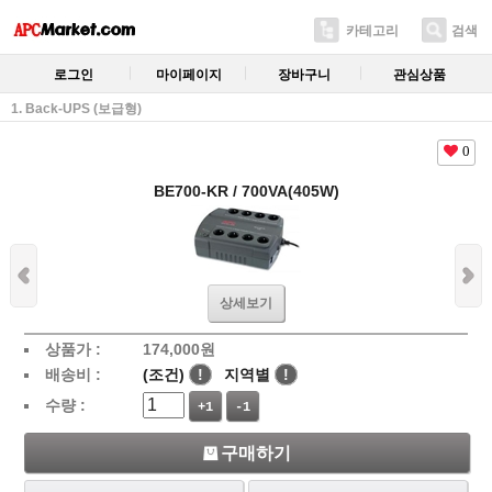
카테고리
검색
로그인
마이페이지
장바구니
관심상품
1. Back-UPS (보급형)
0
BE700-KR / 700VA(405W)
상세보기
상품가 :
174,000
원
배송비 :
(조건)
!
지역별
!
수량 :
+1
-1
구매하기