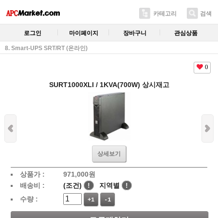
카테고리
검색
로그인
마이페이지
장바구니
관심상품
8. Smart-UPS SRT/RT (온라인)
0
SURT1000XLI / 1KVA(700W) 상시재고
상세보기
상품가 :
971,000
원
배송비 :
(조건)
!
지역별
!
수량 :
+1
-1