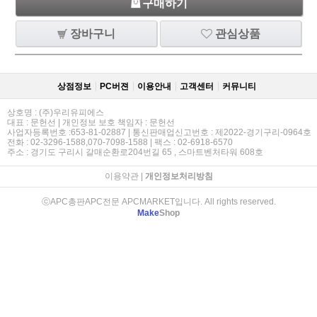
구매하기
장바구니
관심상품
상점정보
PC버젼
이용안내
고객센터
커뮤니티
상호명 : (주)우리유피에스
대표 : 문헌선 | 개인정보 보호 책임자 : 문헌선
사업자등록번호 :653-81-02887 | 통신판매업신고번호 : 제2022-경기구리-0964호
전화 : 02-3296-1588,070-7098-1588 | 팩스 : 02-6918-6570
주소 : 경기도 구리시 갈매순환로204번길 65 , 스마트벤처타워 608호
이용약관
|
개인정보처리방침
ⓒAPC총판APC전문 APCMARKET입니다. All rights reserved.
Make
Shop