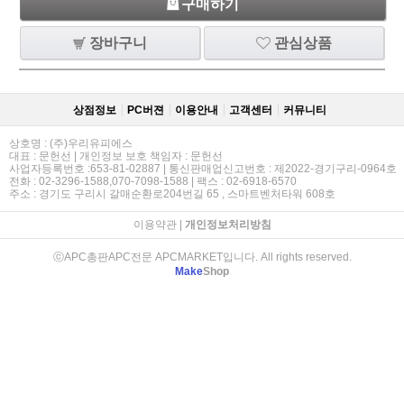
구매하기
장바구니
관심상품
상점정보
PC버젼
이용안내
고객센터
커뮤니티
상호명 : (주)우리유피에스
대표 : 문헌선 | 개인정보 보호 책임자 : 문헌선
사업자등록번호 :653-81-02887 | 통신판매업신고번호 : 제2022-경기구리-0964호
전화 : 02-3296-1588,070-7098-1588 | 팩스 : 02-6918-6570
주소 : 경기도 구리시 갈매순환로204번길 65 , 스마트벤처타워 608호
이용약관
|
개인정보처리방침
ⓒAPC총판APC전문 APCMARKET입니다. All rights reserved.
Make
Shop