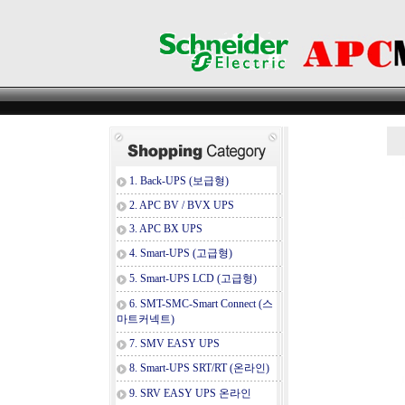
1. Back-UPS (보급형)
2. APC BV / BVX UPS
3. APC BX UPS
4. Smart-UPS (고급형)
5. Smart-UPS LCD (고급형)
6. SMT-SMC-Smart Connect (스
마트커넥트)
7. SMV EASY UPS
8. Smart-UPS SRT/RT (온라인)
9. SRV EASY UPS 온라인