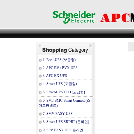
1. Back-UPS (보급형)
2. APC BV / BVX UPS
3. APC BX UPS
4. Smart-UPS (고급형)
5. Smart-UPS LCD (고급형)
6. SMT-SMC-Smart Connect (스
마트커넥트)
7. SMV EASY UPS
8. Smart-UPS SRT/RT (온라인)
9. SRV EASY UPS 온라인