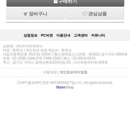
구매하기
장바구니
관심상품
상점정보
PC버젼
이용안내
고객센터
커뮤니티
상호명 : (주)우리유피에스
대표 : 문헌선 | 개인정보 보호 책임자 : 문헌선
사업자등록번호 :653-81-02887 | 통신판매업신고번호 : 제2022-경기구리-0964호
전화 : 02-3296-1588,070-7098-1588 | 팩스 : 02-6918-6570
주소 : 경기도 구리시 갈매순환로204번길 65 , 스마트벤처타워 608호
이용약관
|
개인정보처리방침
ⓒAPC총판APC전문 APCMARKET입니다. All rights reserved.
Make
Shop