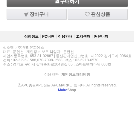
구매하기
장바구니
관심상품
상점정보
PC버젼
이용안내
고객센터
커뮤니티
상호명 : (주)우리유피에스
대표 : 문헌선 | 개인정보 보호 책임자 : 문헌선
사업자등록번호 :653-81-02887 | 통신판매업신고번호 : 제2022-경기구리-0964호
전화 : 02-3296-1588,070-7098-1588 | 팩스 : 02-6918-6570
주소 : 경기도 구리시 갈매순환로204번길 65 , 스마트벤처타워 608호
이용약관
|
개인정보처리방침
ⓒAPC총판APC전문 APCMARKET입니다. All rights reserved.
Make
Shop