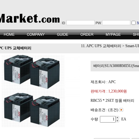
11. APC UPS 교체배터리
>
Smart-U
 APC UPS 교체배터리
배터리SUA5000RMI5U(Smart-
제조회사 : APC
판매가격 :
1,230,000원
RBC55 * 2SET 정품 배터리
배송조건 : (조건)
수량
EA