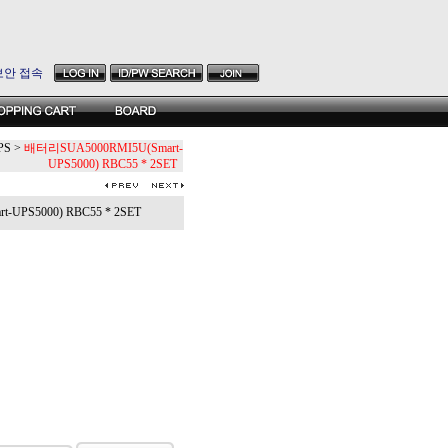
보안 접속
PS
>
배터리SUA5000RMI5U(Smart-
UPS5000) RBC55 * 2SET
UPS5000) RBC55 * 2SET