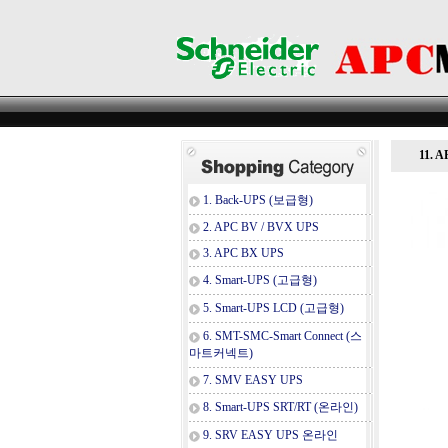
11.
1. Back-UPS (보급형)
2. APC BV / BVX UPS
3. APC BX UPS
4. Smart-UPS (고급형)
5. Smart-UPS LCD (고급형)
6. SMT-SMC-Smart Connect (스
마트커넥트)
7. SMV EASY UPS
8. Smart-UPS SRT/RT (온라인)
9. SRV EASY UPS 온라인