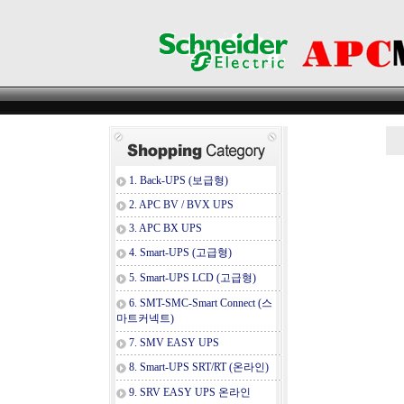
1. Back-UPS (보급형)
2. APC BV / BVX UPS
3. APC BX UPS
4. Smart-UPS (고급형)
5. Smart-UPS LCD (고급형)
6. SMT-SMC-Smart Connect (스
마트커넥트)
7. SMV EASY UPS
8. Smart-UPS SRT/RT (온라인)
9. SRV EASY UPS 온라인