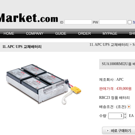
11. APC UPS 교체배터리
>
S
11. APC UPS 교체배터리
SUA1000RMI2U용 배터
제조회사 : APC
판매가격 :
439,000원
RBC23 정품 배터리
배송조건 : (조건)
수량
EA