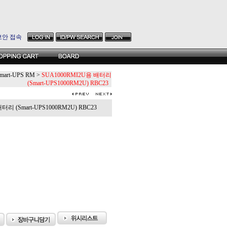
보안 접속
mart-UPS RM
>
SUA1000RMI2U용 배터리
(Smart-UPS1000RM2U) RBC23
리 (Smart-UPS1000RM2U) RBC23