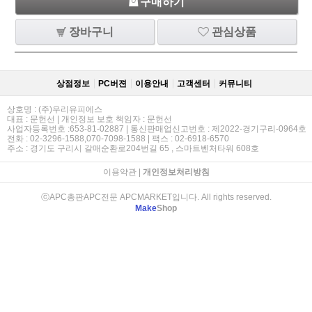
구매하기
장바구니
관심상품
상점정보
PC버젼
이용안내
고객센터
커뮤니티
상호명 : (주)우리유피에스
대표 : 문헌선 | 개인정보 보호 책임자 : 문헌선
사업자등록번호 :653-81-02887 | 통신판매업신고번호 : 제2022-경기구리-0964호
전화 : 02-3296-1588,070-7098-1588 | 팩스 : 02-6918-6570
주소 : 경기도 구리시 갈매순환로204번길 65 , 스마트벤처타워 608호
이용약관
|
개인정보처리방침
ⓒAPC총판APC전문 APCMARKET입니다. All rights reserved.
Make
Shop