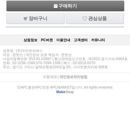
구매하기
장바구니
관심상품
상점정보
PC버젼
이용안내
고객센터
커뮤니티
상호명 : (주)우리유피에스
대표 : 문헌선 | 개인정보 보호 책임자 : 문헌선
사업자등록번호 :653-81-02887 | 통신판매업신고번호 : 제2022-경기구리-0964호
전화 : 02-3296-1588,070-7098-1588 | 팩스 : 02-6918-6570
주소 : 경기도 구리시 갈매순환로204번길 65 , 스마트벤처타워 608호
이용약관
|
개인정보처리방침
ⓒAPC총판APC전문 APCMARKET입니다. All rights reserved.
Make
Shop