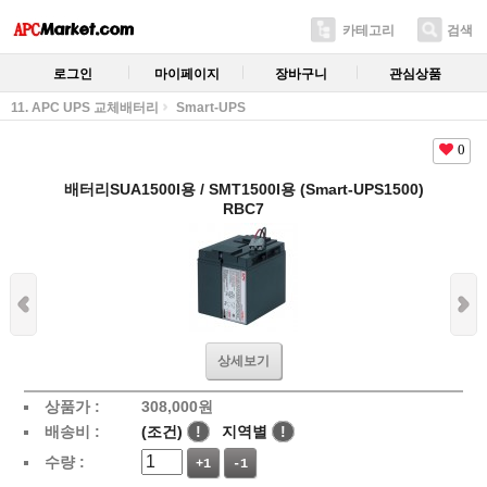
카테고리
검색
로그인
마이페이지
장바구니
관심상품
11. APC UPS 교체배터리
Smart-UPS
0
배터리SUA1500I용 / SMT1500I용 (Smart-UPS1500)
RBC7
상세보기
상품가 :
308,000
원
배송비 :
(조건)
!
지역별
!
수량 :
+1
-1