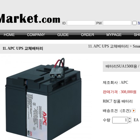
11. APC UPS 교체배터리
>
Sma
11. APC UPS 교체배터리
배터리SUA1500I용 / SM
제조회사 : APC
판매가격 :
308,000원
RBC7 정품 배터리
배송조건 : (조건)
수량
EA