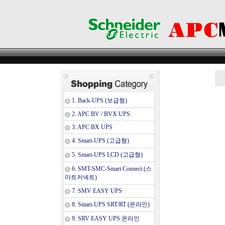
1. Back-UPS (보급형)
2. APC BV / BVX UPS
3. APC BX UPS
4. Smart-UPS (고급형)
5. Smart-UPS LCD (고급형)
6. SMT-SMC-Smart Connect (스
마트커넥트)
7. SMV EASY UPS
8. Smart-UPS SRT/RT (온라인)
9. SRV EASY UPS 온라인