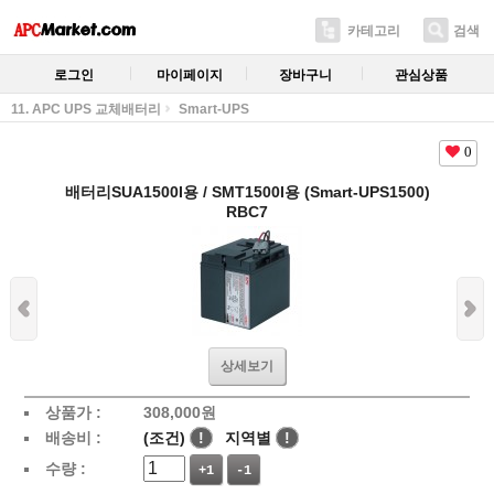
카테고리
검색
로그인
마이페이지
장바구니
관심상품
11. APC UPS 교체배터리
Smart-UPS
0
배터리SUA1500I용 / SMT1500I용 (Smart-UPS1500)
RBC7
상세보기
상품가 :
308,000
원
배송비 :
(조건)
!
지역별
!
수량 :
+1
-1