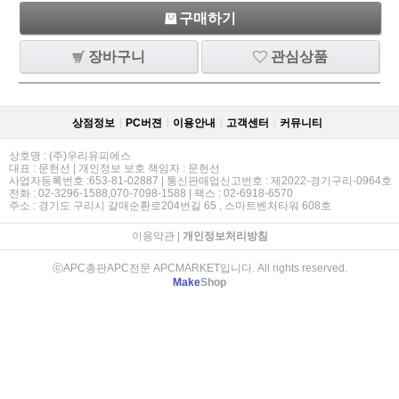
구매하기
장바구니
관심상품
상점정보
PC버젼
이용안내
고객센터
커뮤니티
상호명 : (주)우리유피에스
대표 : 문헌선 | 개인정보 보호 책임자 : 문헌선
사업자등록번호 :653-81-02887 | 통신판매업신고번호 : 제2022-경기구리-0964호
전화 : 02-3296-1588,070-7098-1588 | 팩스 : 02-6918-6570
주소 : 경기도 구리시 갈매순환로204번길 65 , 스마트벤처타워 608호
이용약관
|
개인정보처리방침
ⓒAPC총판APC전문 APCMARKET입니다. All rights reserved.
Make
Shop