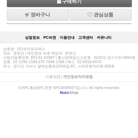
구매하기
장바구니
관심상품
상점정보
PC버젼
이용안내
고객센터
커뮤니티
상호명 : (주)우리유피에스
대표 : 문헌선 | 개인정보 보호 책임자 : 문헌선
사업자등록번호 :653-81-02887 | 통신판매업신고번호 : 제2022-경기구리-0964호
전화 : 02-3296-1588,070-7098-1588 | 팩스 : 02-6918-6570
주소 : 경기도 구리시 갈매순환로204번길 65 , 스마트벤처타워 608호
이용약관
|
개인정보처리방침
ⓒAPC총판APC전문 APCMARKET입니다. All rights reserved.
Make
Shop