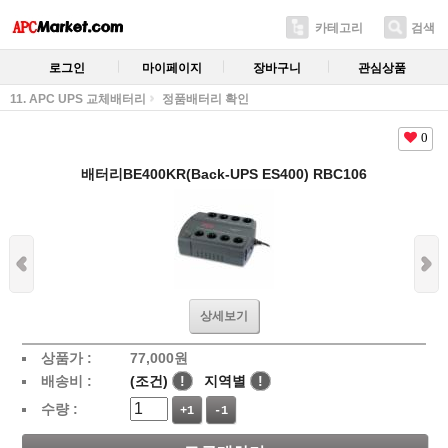
카테고리
검색
로그인
마이페이지
장바구니
관심상품
11. APC UPS 교체배터리
정품배터리 확인
0
배터리BE400KR(Back-UPS ES400) RBC106
상세보기
상품가 :
77,000
원
배송비 :
(조건)
!
지역별
!
수량 :
+1
-1