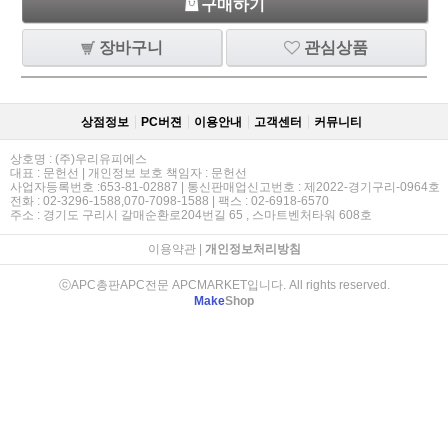
구매하기
장바구니
관심상품
상점정보
PC버젼
이용안내
고객센터
커뮤니티
상호명 : (주)우리유피에스
대표 : 문헌선 | 개인정보 보호 책임자 : 문헌선
사업자등록번호 :653-81-02887 | 통신판매업신고번호 : 제2022-경기구리-0964호
전화 : 02-3296-1588,070-7098-1588 | 팩스 : 02-6918-6570
주소 : 경기도 구리시 갈매순환로204번길 65 , 스마트벤처타워 608호
이용약관
|
개인정보처리방침
ⓒAPC총판APC전문 APCMARKET입니다. All rights reserved.
Make
Shop