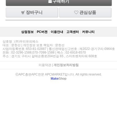
구매하기
장바구니
관심상품
상점정보
PC버젼
이용안내
고객센터
커뮤니티
상호명 : (주)우리유피에스
대표 : 문헌선 | 개인정보 보호 책임자 : 문헌선
사업자등록번호 :653-81-02887 | 통신판매업신고번호 : 제2022-경기구리-0964호
전화 : 02-3296-1588,070-7098-1588 | 팩스 : 02-6918-6570
주소 : 경기도 구리시 갈매순환로204번길 65 , 스마트벤처타워 608호
이용약관
|
개인정보처리방침
ⓒAPC총판APC전문 APCMARKET입니다. All rights reserved.
Make
Shop