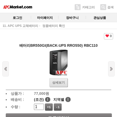
카테고리
검색
로그인
마이페이지
장바구니
관심상품
11. APC UPS 교체배터리
정품배터리 확인
0
배터리BR550GI(BACK-UPS RRO550) RBC110
상세보기
상품가 :
77,000
원
배송비 :
(조건)
!
지역별
!
수량 :
+1
-1