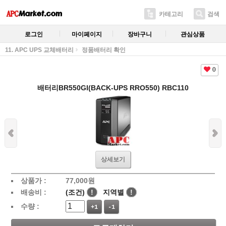
카테고리
검색
로그인
마이페이지
장바구니
관심상품
11. APC UPS 교체배터리
정품배터리 확인
0
배터리BR550GI(BACK-UPS RRO550) RBC110
상세보기
상품가 :
77,000
원
배송비 :
(조건)
!
지역별
!
수량 :
+1
-1