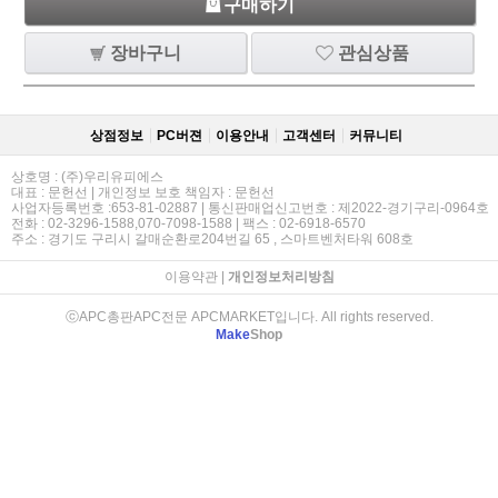
구매하기
장바구니
관심상품
상점정보
PC버젼
이용안내
고객센터
커뮤니티
상호명 : (주)우리유피에스
대표 : 문헌선 | 개인정보 보호 책임자 : 문헌선
사업자등록번호 :653-81-02887 | 통신판매업신고번호 : 제2022-경기구리-0964호
전화 : 02-3296-1588,070-7098-1588 | 팩스 : 02-6918-6570
주소 : 경기도 구리시 갈매순환로204번길 65 , 스마트벤처타워 608호
이용약관
|
개인정보처리방침
ⓒAPC총판APC전문 APCMARKET입니다. All rights reserved.
Make
Shop