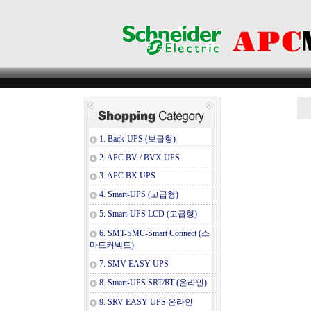
1. Back-UPS (보급형)
2. APC BV / BVX UPS
3. APC BX UPS
4. Smart-UPS (고급형)
5. Smart-UPS LCD (고급형)
6. SMT-SMC-Smart Connect (스
마트커넥트)
7. SMV EASY UPS
8. Smart-UPS SRT/RT (온라인)
9. SRV EASY UPS 온라인